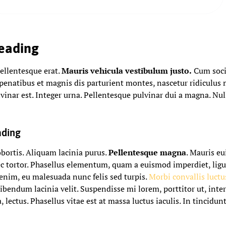
eading
Pellentesque erat.
Mauris vehicula vestibulum justo.
Cum soci
penatibus et magnis dis parturient montes, nascetur ridiculus 
vinar est. Integer urna. Pellentesque pulvinar dui a magna. Nul
ding
obortis. Aliquam lacinia purus.
Pellentesque magna
. Mauris e
c tortor. Phasellus elementum, quam a euismod imperdiet, ligul
 enim, eu malesuada nunc felis sed turpis.
Morbi convallis luctu
ibendum lacinia velit. Suspendisse mi lorem, porttitor ut, inte
a, lectus. Phasellus vitae est at massa luctus iaculis. In tincidunt