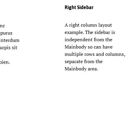
Right Sidebar
A right column layout
unc
example. The sidebar is
 purus
independent from the
m interdum
Mainbody so can have
urpis sit
multiple rows and columns,
separate from the
pien.
Mainbody area.