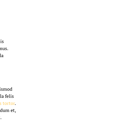
is
mus.
la
uismod
a felis
s tortor
.
rdum et,
.