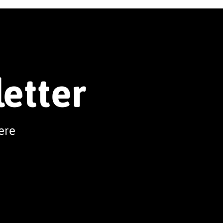
letter
ere