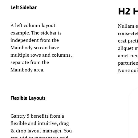
Left Sidebar
H2 
A left column layout
Nullam e
example. The sidebar is
consecte
independent from the
erat pret
Mainbody so can have
aliquet m
multiple rows and columns,
amet neq
separate from the
parturien
Mainbody area.
Nunc quis
Flexible Layouts
Gantry 5 benefits from a
flexible and intuitive, drag
& drop layout manager. You
can add as many rows and