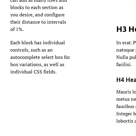
blocks to each section as
you desire, and configure
their distance to intervals
H3 H
of 1%.
Each block has individual
In erat. 
controls, such as an
natoque 
autocomplete select box for
Nulla pul
box variations, as well as
facilisi.
individual CSS fields.
H4 Hea
Mauris l
metus ne
faucibus
Integer b
lobortis 